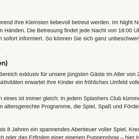
d Ihre Kleinsten liebevoll betreut werden. Im Night Nur
 Händen. Die Betreuung findet jede Nacht von 18:00 Uhr b
h sofort informiert. So können Sie sich ganz unbeschwe
.
en)
r Bereich exklusiv für unsere jüngsten Gäste im Alter von
Aktivitäten erwartet Ihre Kinder ein fröhliches Umfeld v
h eines ist immer gleich: In jedem Splashers Club kümme
en altersgerechte Programme, die Spiel, Spaß und Förde
 bis 8 Jahren ein spannendes Abenteuer voller Spiel, Kr
h oder das Erfinden einer eigenen Puppenshow – hier ist