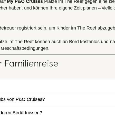
 auf
My P&O Cruises
Plätze im The Reef gegen eine kl
icher haben, und können Ihre eigene Zeit planen – viell
etreuer registriert sein, um Kinder im The Reef abzuge
lätze im The Reef können auch an Bord
kostenlos und na
n Geschäftsbedingungen.
 Familienreise
clubs von P&O Cruises?
nderen Bedürfnissen?